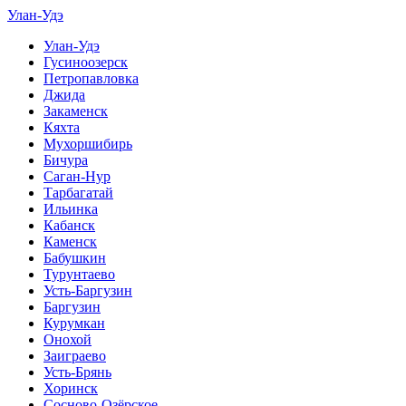
Улан-Удэ
Улан-Удэ
Гусиноозерск
Петропавловка
Джида
Закаменск
Кяхта
Мухоршибирь
Бичура
Саган-Нур
Тарбагатай
Ильинка
Кабанск
Каменск
Бабушкин
Турунтаево
Усть-Баргузин
Баргузин
Курумкан
Онохой
Заиграево
Усть-Брянь
Хоринск
Сосново-Озёрское