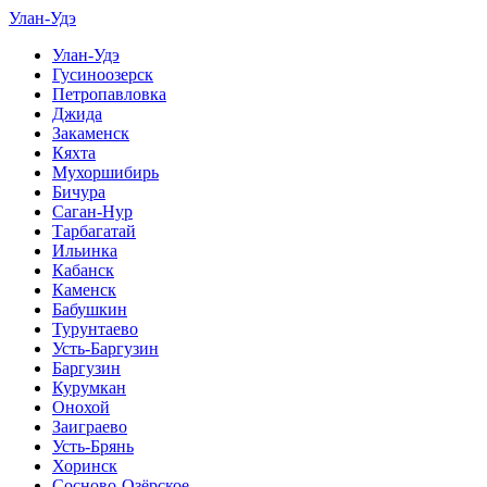
Улан-Удэ
Улан-Удэ
Гусиноозерск
Петропавловка
Джида
Закаменск
Кяхта
Мухоршибирь
Бичура
Саган-Нур
Тарбагатай
Ильинка
Кабанск
Каменск
Бабушкин
Турунтаево
Усть-Баргузин
Баргузин
Курумкан
Онохой
Заиграево
Усть-Брянь
Хоринск
Сосново-Озёрское