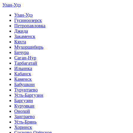
Улан-Удэ
Улан-Удэ
Гусиноозерск
Петропавловка
Джида
Закаменск
Кяхта
Мухоршибирь
Бичура
Саган-Нур
Тарбагатай
Ильинка
Кабанск
Каменск
Бабушкин
Турунтаево
Усть-Баргузин
Баргузин
Курумкан
Онохой
Заиграево
Усть-Брянь
Хоринск
Сосново-Озёрское