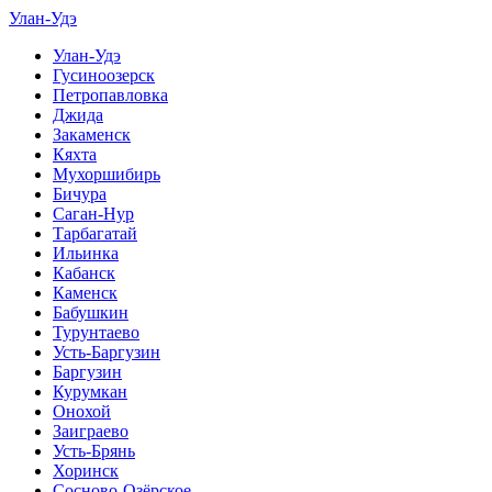
Улан-Удэ
Улан-Удэ
Гусиноозерск
Петропавловка
Джида
Закаменск
Кяхта
Мухоршибирь
Бичура
Саган-Нур
Тарбагатай
Ильинка
Кабанск
Каменск
Бабушкин
Турунтаево
Усть-Баргузин
Баргузин
Курумкан
Онохой
Заиграево
Усть-Брянь
Хоринск
Сосново-Озёрское