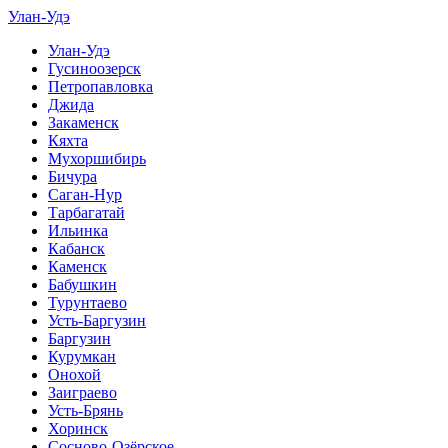
Улан-Удэ
Улан-Удэ
Гусиноозерск
Петропавловка
Джида
Закаменск
Кяхта
Мухоршибирь
Бичура
Саган-Нур
Тарбагатай
Ильинка
Кабанск
Каменск
Бабушкин
Турунтаево
Усть-Баргузин
Баргузин
Курумкан
Онохой
Заиграево
Усть-Брянь
Хоринск
Сосново-Озёрское