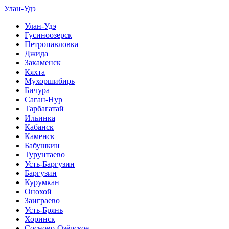
Улан-Удэ
Улан-Удэ
Гусиноозерск
Петропавловка
Джида
Закаменск
Кяхта
Мухоршибирь
Бичура
Саган-Нур
Тарбагатай
Ильинка
Кабанск
Каменск
Бабушкин
Турунтаево
Усть-Баргузин
Баргузин
Курумкан
Онохой
Заиграево
Усть-Брянь
Хоринск
Сосново-Озёрское