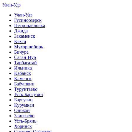
Улан-Удэ
Улан-Удэ
Гусиноозерск
Петропавловка
Джида
Закаменск
Кяхта
Мухоршибирь
Бичура
Саган-Нур
Тарбагатай
Ильинка
Кабанск
Каменск
Бабушкин
Турунтаево
Усть-Баргузин
Баргузин
Курумкан
Онохой
Заиграево
Усть-Брянь
Хоринск
Сосново-Озёрское